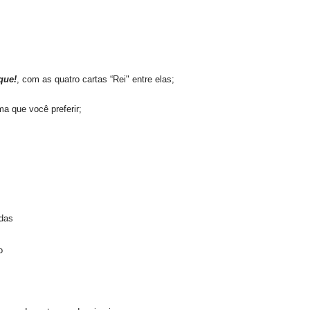
que!
,
com as quatro cartas “Rei" entre elas;
a que você preferir;
adas
o