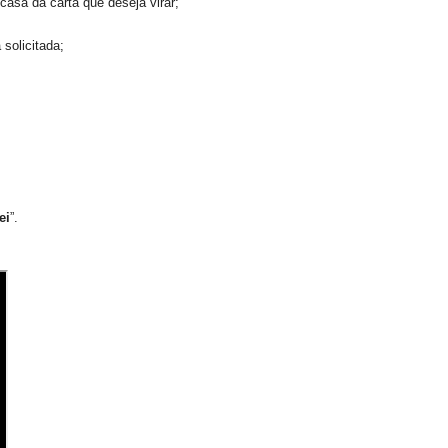
asa da carta que deseja virar;
solicitada;
ei
”.