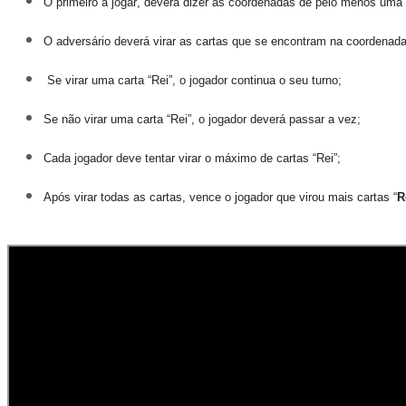
O primeiro a jogar, deverá dizer as coordenadas de pelo menos uma c
O adversário deverá virar as cartas que se encontram na coordenada 
Se virar uma carta “Rei”, o jogador continua o seu turno;
Se não virar uma carta “Rei”, o jogador deverá passar a vez;
Cada jogador deve tentar virar o máximo de cartas “Rei”;
Após virar todas as cartas, vence o jogador que virou mais cartas “
R